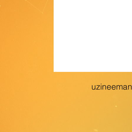
uzineema