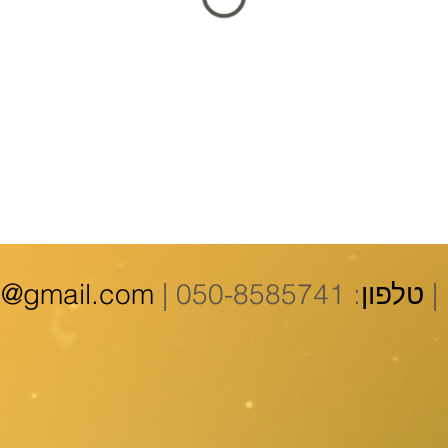
|
טלפון
: 050-8585741
|
n@gmail.com